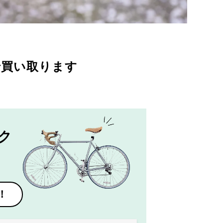
で買い取ります
ク
！