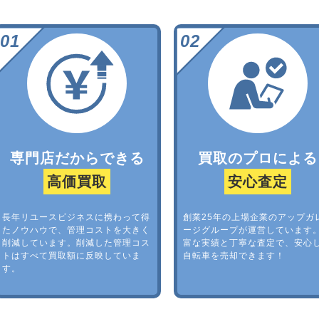
専門店だからできる
買取のプロによる
高価買取
安心査定
長年リユースビジネスに携わって得
創業25年の上場企業のアップガ
たノウハウで、管理コストを大きく
ージグループが運営しています
削減しています。削減した管理コス
富な実績と丁寧な査定で、安心
トはすべて買取額に反映していま
自転車を売却できます！
す。