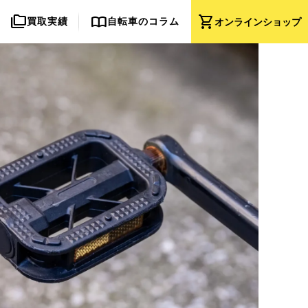
folder_copy
import_contacts
shopping_cart
買取実績
自転車のコラム
オンライン
ショップ