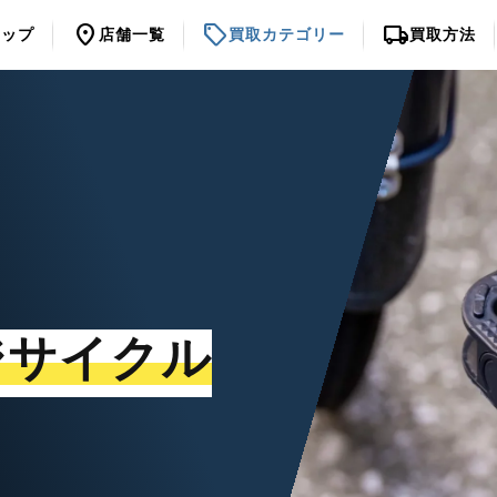
location_on
sell
local_shipping
トップ
店舗一覧
買取カテゴリー
買取方法
ジサイクル