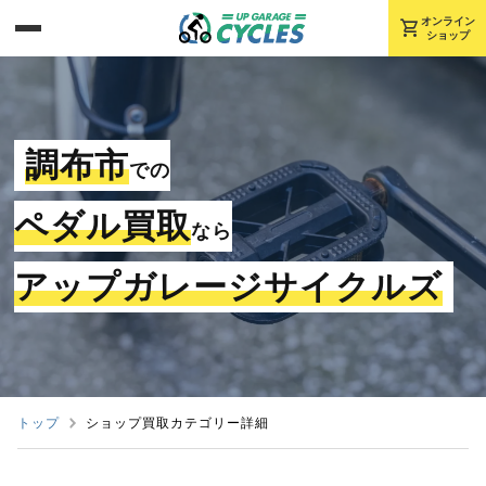
shopping_cart
オンライン
ショップ
調布市
での
ペダル買取
なら
アップガレージサイクルズ
トップ
ショップ買取カテゴリー詳細