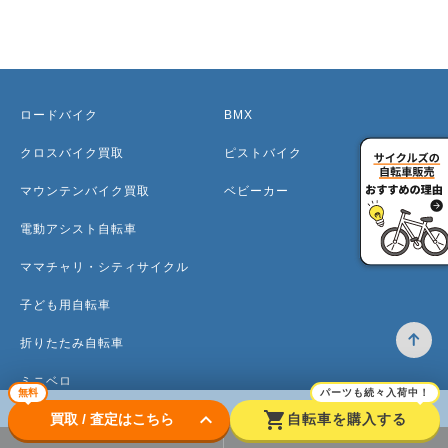
ロードバイク
BMX
クロスバイク買取
ピストバイク
マウンテンバイク買取
ベビーカー
電動アシスト自転車
ママチャリ・シティサイクル
子ども用自転車
折りたたみ自転車
ミニベロ
無料
パーツも続々入荷中！
keyboard_arrow_down
shopping_cart
買取 / 査定はこちら
自転車を購入する