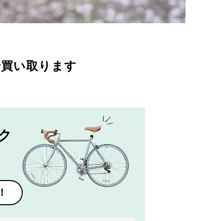
で買い取ります
ク
！