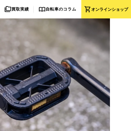
folder_copy
import_contacts
shopping_cart
買取実績
自転車のコラム
オンライン
ショップ