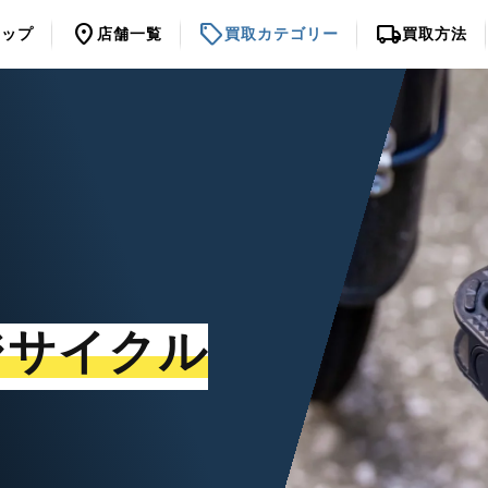
location_on
sell
local_shipping
トップ
店舗一覧
買取カテゴリー
買取方法
ジサイクル