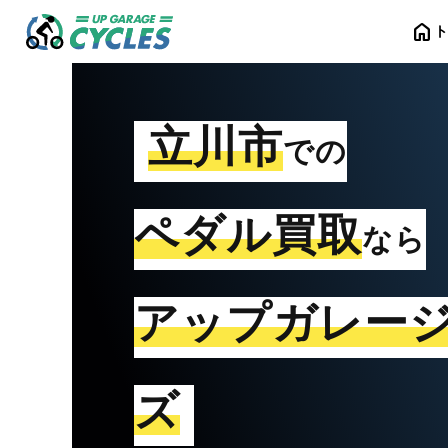
home
立川市
での
ペダル買取
なら
アップガレー
ズ