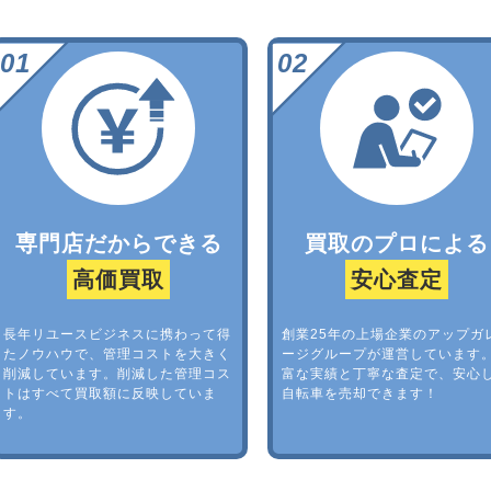
専門店だからできる
買取のプロによる
高価買取
安心査定
長年リユースビジネスに携わって得
創業25年の上場企業のアップガ
たノウハウで、管理コストを大きく
ージグループが運営しています
削減しています。削減した管理コス
富な実績と丁寧な査定で、安心
トはすべて買取額に反映していま
自転車を売却できます！
す。