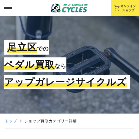
shopping_cart
オンライン
ショップ
足立区
での
ペダル買取
なら
アップガレージサイクルズ
トップ
ショップ買取カテゴリー詳細