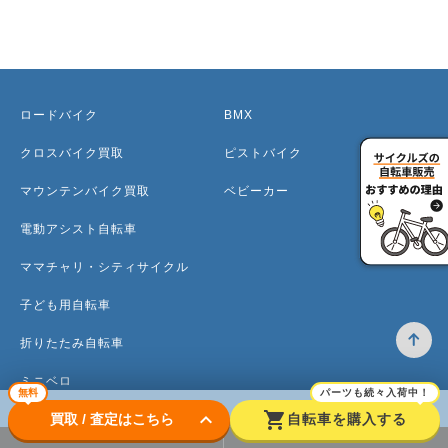
ロードバイク
BMX
クロスバイク買取
ピストバイク
マウンテンバイク買取
ベビーカー
電動アシスト自転車
ママチャリ・シティサイクル
子ども用自転車
折りたたみ自転車
ミニベロ
無料
パーツも続々入荷中！
keyboard_arrow_down
shopping_cart
買取 / 査定はこちら
自転車を購入する