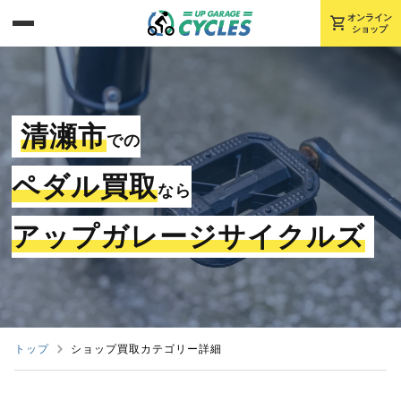
shopping_cart
オンライン
ショップ
清瀬市
での
ペダル買取
なら
アップガレージサイクルズ
トップ
ショップ買取カテゴリー詳細