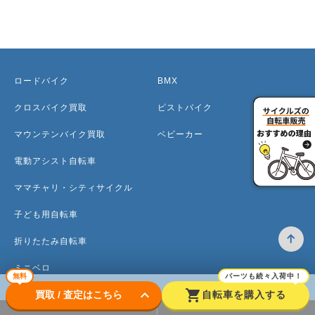
ロードバイク
BMX
クロスバイク買取
ピストバイク
マウンテンバイク買取
ベビーカー
電動アシスト自転車
ママチャリ・シティサイクル
子ども用自転車
折りたたみ自転車
ミニベロ
無料
パーツも続々入荷中！
keyboard_arrow_down
shopping_cart
買取 / 査定はこちら
自転車を購入する