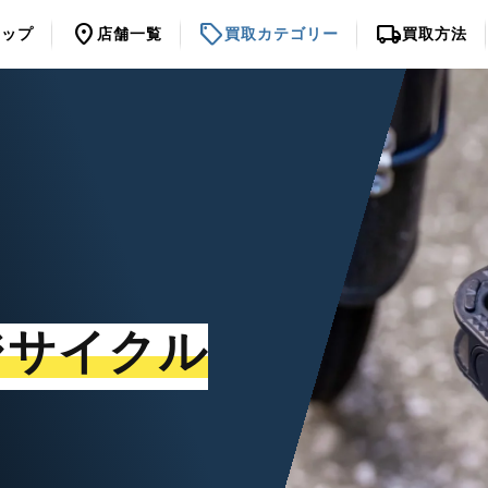
location_on
sell
local_shipping
トップ
店舗一覧
買取カテゴリー
買取方法
ジサイクル