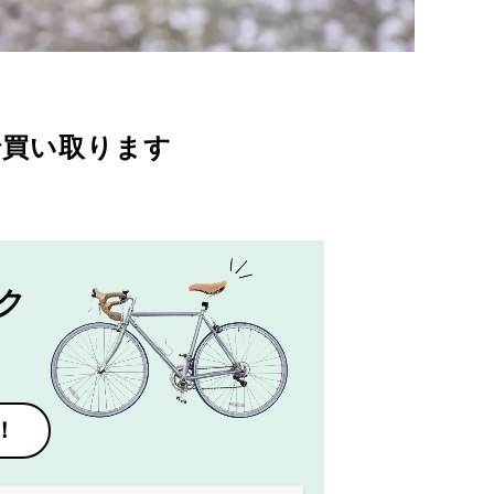
で買い取ります
ク
！