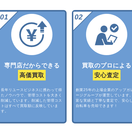
専門店だからできる
買取のプロによる
高価買取
安心査定
長年リユースビジネスに携わって得
創業25年の上場企業のアップガ
たノウハウで、管理コストを大きく
ージグループが運営しています
削減しています。削減した管理コス
富な実績と丁寧な査定で、安心
トはすべて買取額に反映していま
自転車を売却できます！
す。