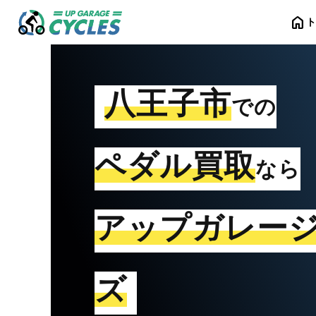
home
八王子市
での
ペダル買取
なら
アップガレー
ズ