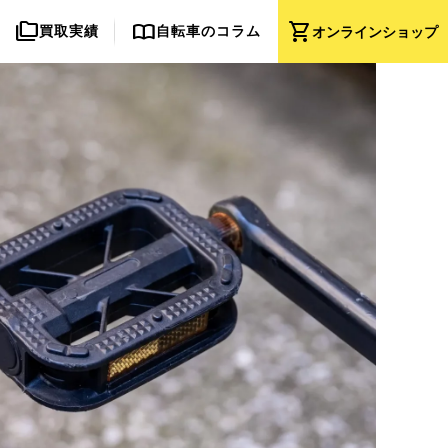
folder_copy
import_contacts
shopping_cart
買取実績
自転車のコラム
オンライン
ショップ