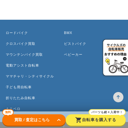
ロードバイク
BMX
クロスバイク買取
ピストバイク
マウンテンバイク買取
ベビーカー
電動アシスト自転車
ママチャリ・シティサイクル
子ども用自転車
折りたたみ自転車
ミニベロ
無料
パーツも続々入荷中！
keyboard_arrow_down
shopping_cart
買取 / 査定はこちら
自転車を購入する