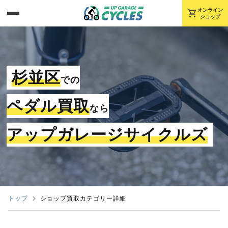
shopping_cart
オンライン
ショップ
杉並区
での
ペダル買取
なら
アップガレージサイクルズ
トップ
ショップ買取カテゴリー詳細