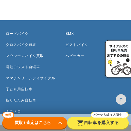
ロードバイク
BMX
クロスバイク買取
ピストバイク
マウンテンバイク買取
ベビーカー
電動アシスト自転車
ママチャリ・シティサイクル
子ども用自転車
折りたたみ自転車
ミニベロ
無料
パーツも続々入荷中！
keyboard_arrow_down
shopping_cart
買取 / 査定はこちら
自転車を購入する