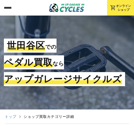
shopping_cart
オンライン
ショップ
世田谷区
での
ペダル買取
なら
アップガレージサイクルズ
トップ
ショップ買取カテゴリー詳細