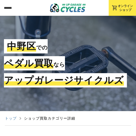
shopping_cart
オンライン
ショップ
中野区
での
ペダル買取
なら
アップガレージサイクルズ
トップ
ショップ買取カテゴリー詳細