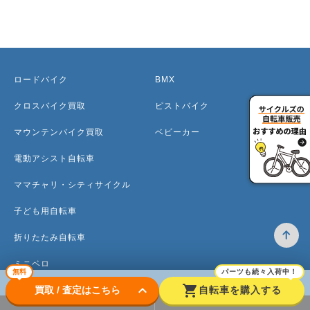
ロードバイク
BMX
クロスバイク買取
ピストバイク
マウンテンバイク買取
ベビーカー
電動アシスト自転車
ママチャリ・シティサイクル
子ども用自転車
折りたたみ自転車
ミニベロ
無料
パーツも続々入荷中！
keyboard_arrow_down
shopping_cart
買取 / 査定はこちら
自転車を購入する