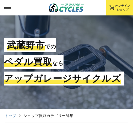
shopping_cart
オンライン
ショップ
武蔵野市
での
ペダル買取
なら
アップガレージサイクルズ
トップ
ショップ買取カテゴリー詳細