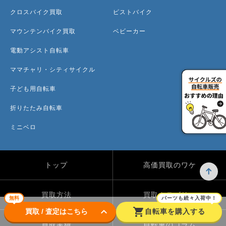
クロスバイク買取
ピストバイク
マウンテンバイク買取
ベビーカー
電動アシスト自転車
ママチャリ・シティサイクル
子ども用自転車
折りたたみ自転車
ミニベロ
トップ
高価買取のワケ
買取方法
買取カテゴリー
無料
パーツも続々入荷中！
keyboard_arrow_down
shopping_cart
買取 / 査定はこちら
自転車を購入する
買取実績
自転車のコラム