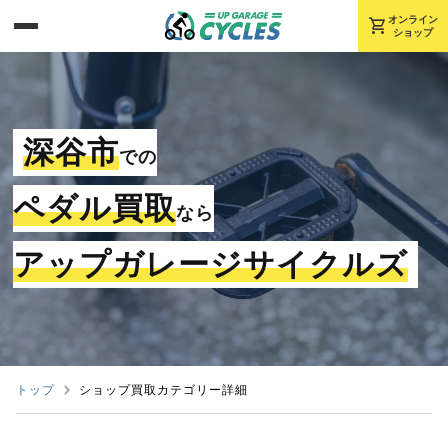
shopping_cart
オンライン
ショップ
深谷市
での
ペダル買取
なら
アップガレージサイクルズ
トップ
ショップ買取カテゴリー詳細