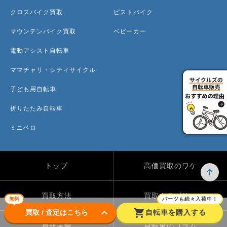
クロスバイク買取
ピストバイク
マウンテンバイク買取
ベビーカー
電動アシスト自転車
ママチャリ・シティサイクル
子ども用自転車
折りたたみ自転車
ミニベロ
トップ
高価買取のワケ
買取方法
買取カテゴリー
無料
パーツも続々入荷中！
keyboard_arrow_down
shopping_cart
買取 / 査定はこちら
自転車を購入する
買取実績
自転車のコラム