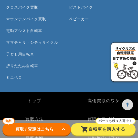
クロスバイク買取
ピストバイク
マウンテンバイク買取
ベビーカー
電動アシスト自転車
ママチャリ・シティサイクル
子ども用自転車
折りたたみ自転車
ミニベロ
トップ
高価買取のワケ
買取方法
買取カテゴリー
無料
パーツも続々入荷中！
keyboard_arrow_down
shopping_cart
買取 / 査定はこちら
自転車を購入する
買取実績
自転車のコラム