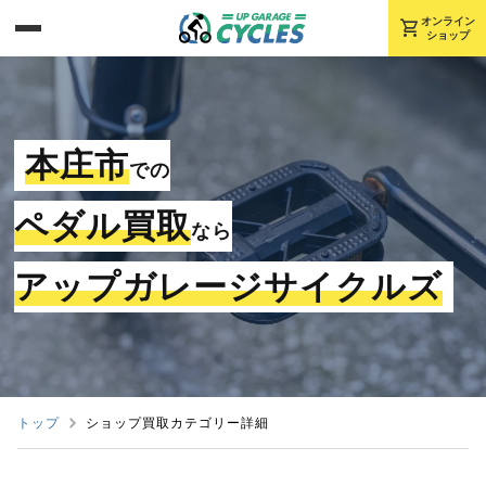
shopping_cart
オンライン
ショップ
本庄市
での
ペダル買取
なら
アップガレージサイクルズ
トップ
ショップ買取カテゴリー詳細