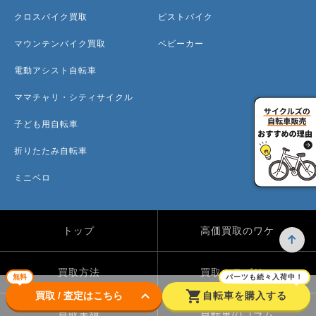
クロスバイク買取
ピストバイク
マウンテンバイク買取
ベビーカー
電動アシスト自転車
ママチャリ・シティサイクル
子ども用自転車
折りたたみ自転車
ミニベロ
トップ
高価買取のワケ
買取方法
買取カテゴリー
無料
パーツも続々入荷中！
keyboard_arrow_down
shopping_cart
買取 / 査定はこちら
自転車を購入する
買取実績
自転車のコラム