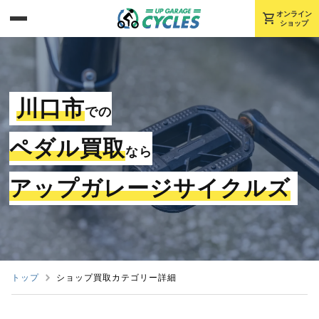
shopping_cart
オンライン
ショップ
川口市
での
ペダル買取
なら
アップガレージサイクルズ
トップ
ショップ買取カテゴリー詳細