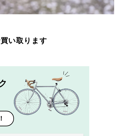
で買い取ります
ク
！