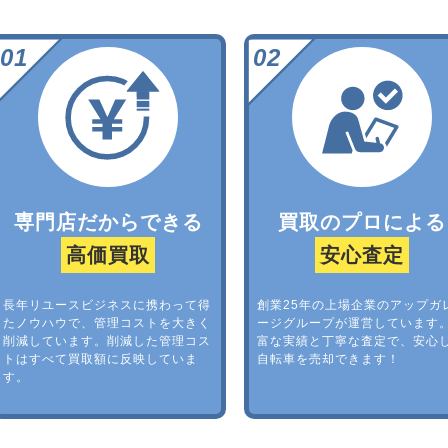
専門店だからできる
買取のプロによる
高価買取
安心査定
長年リユースビジネスに携わって得
創業25年の上場企業のアップガ
たノウハウで、管理コストを大きく
ージグループが運営しています
削減しています。削減した管理コス
富な実績と丁寧な査定で、安心
トはすべて買取額に反映していま
自転車を売却できます！
す。