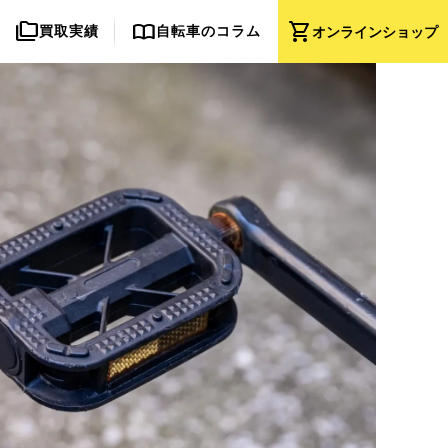
folder_copy
import_contacts
shopping_cart
買取実績
自転車のコラム
オンライン
ショップ