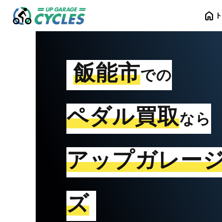
home
飯能市
での
ペダル買取
なら
アップガレー
ズ