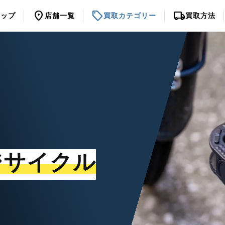
location_on
sell
local_shipping
トップ
店舗一覧
買取カテゴリー
買取方法
ジサイクル