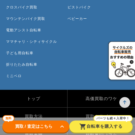
クロスバイク買取
ピストバイク
マウンテンバイク買取
ベビーカー
電動アシスト自転車
ママチャリ・シティサイクル
子ども用自転車
折りたたみ自転車
ミニベロ
トップ
高価買取のワケ
買取方法
買取カテゴリー
無料
パーツも続々入荷中！
keyboard_arrow_down
shopping_cart
買取 / 査定はこちら
自転車を購入する
買取実績
自転車のコラム