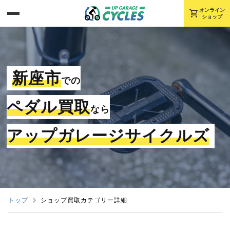
shopping_cart
オンライン
ショップ
新座市
での
ペダル買取
なら
アップガレージサイクルズ
トップ
ショップ買取カテゴリー詳細