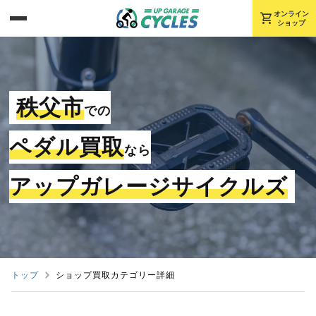
shopping_cart
オンライン
ショップ
秩父市
での
ペダル買取
なら
アップガレージサイクルズ
トップ
ショップ買取カテゴリー詳細