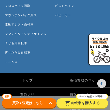
クロスバイク買取
ピストバイク
マウンテンバイク買取
ベビーカー
電動アシスト自転車
ママチャリ・シティサイクル
子ども用自転車
折りたたみ自転車
ミニベロ
トップ
高価買取のワケ
買取方法
買取カテゴリー
無料
パーツも続々入荷中！
keyboard_arrow_down
shopping_cart
買取 / 査定はこちら
自転車を購入する
買取実績
自転車のコラム