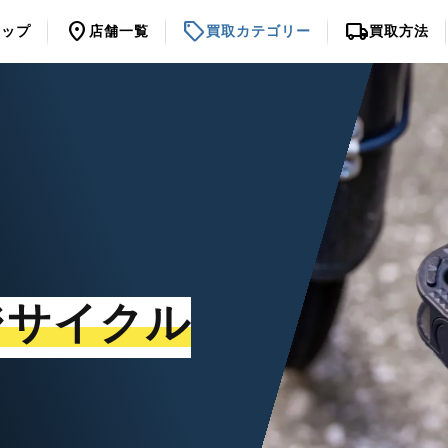
location_on
sell
local_shipping
トップ
店舗一覧
買取カテゴリー
買取方法
ジサイクル