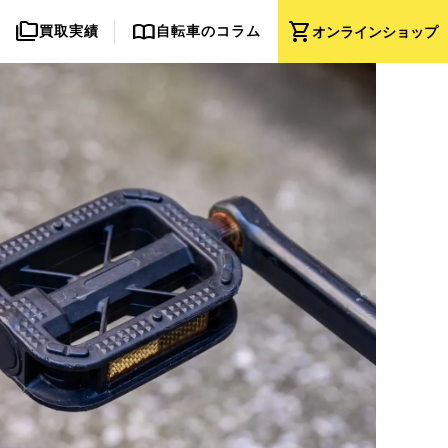
folder_copy
import_contacts
shopping_cart
買取実績
自転車のコラム
オンライン
ショップ