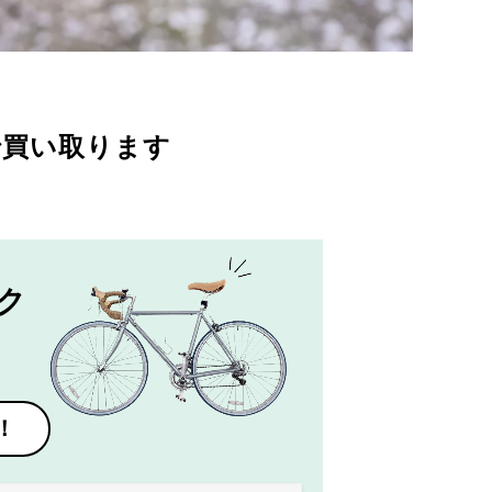
で買い取ります
ク
！