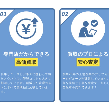
専門店だからできる
買取のプロによる
高価買取
安心査定
長年リユースビジネスに携わって得
創業25年の上場企業のアップガ
たノウハウで、管理コストを大きく
ージグループが運営しています
削減しています。削減した管理コス
富な実績と丁寧な査定で、安心
トはすべて買取額に反映していま
自転車を売却できます！
す。