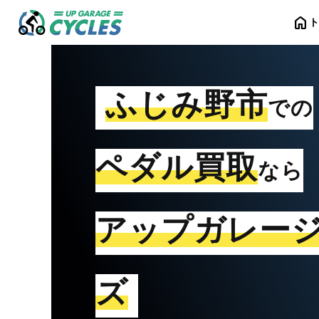
home
ふじみ野市
での
ペダル買取
なら
アップガレー
ズ