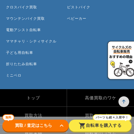
クロスバイク買取
ピストバイク
マウンテンバイク買取
ベビーカー
電動アシスト自転車
ママチャリ・シティサイクル
子ども用自転車
折りたたみ自転車
ミニベロ
トップ
高価買取のワケ
買取方法
買取カテゴリー
無料
パーツも続々入荷中！
keyboard_arrow_down
shopping_cart
買取 / 査定はこちら
自転車を購入する
買取実績
自転車のコラム