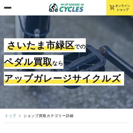
shopping_cart
オンライン
ショップ
さいたま市緑区
での
ペダル買取
なら
アップガレージサイクルズ
トップ
ショップ買取カテゴリー詳細