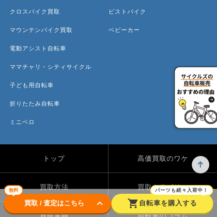
クロスバイク買取
ピストバイク
マウンテンバイク買取
ベビーカー
電動アシスト自転車
ママチャリ・シティサイクル
子ども用自転車
折りたたみ自転車
ミニベロ
トップ
高価買取のワケ
買取方法
買取カテゴリー
無料
パーツも続々入荷中！
keyboard_arrow_down
shopping_cart
買取 / 査定はこちら
自転車を購入する
買取実績
自転車のコラム