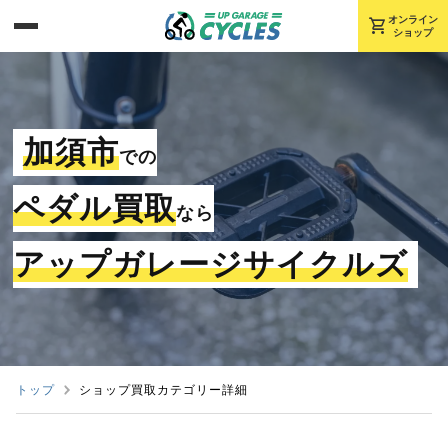
shopping_cart
オンライン
ショップ
加須市
での
ペダル買取
なら
アップガレージサイクルズ
トップ
ショップ買取カテゴリー詳細