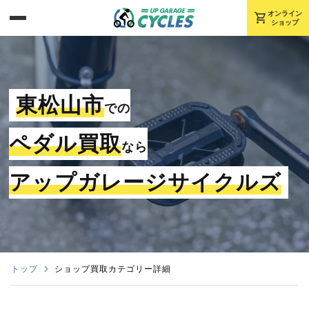
shopping_cart
オンライン
ショップ
東松山市
での
ペダル買取
なら
アップガレージサイクルズ
トップ
ショップ買取カテゴリー詳細