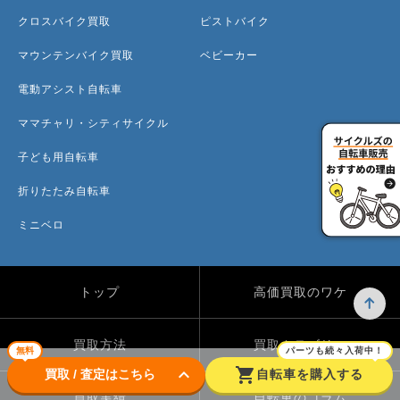
クロスバイク買取
ピストバイク
マウンテンバイク買取
ベビーカー
電動アシスト自転車
ママチャリ・シティサイクル
子ども用自転車
折りたたみ自転車
ミニベロ
トップ
高価買取のワケ
買取方法
買取カテゴリー
無料
パーツも続々入荷中！
keyboard_arrow_down
shopping_cart
買取 / 査定はこちら
自転車を購入する
買取実績
自転車のコラム