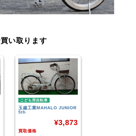
で買い取ります
こども用自転車
こども用自転車
GIANT
ESCAPE JR
玉越工業
メレ・ク
¥
9,961
¥
3
買取価格
買取価格