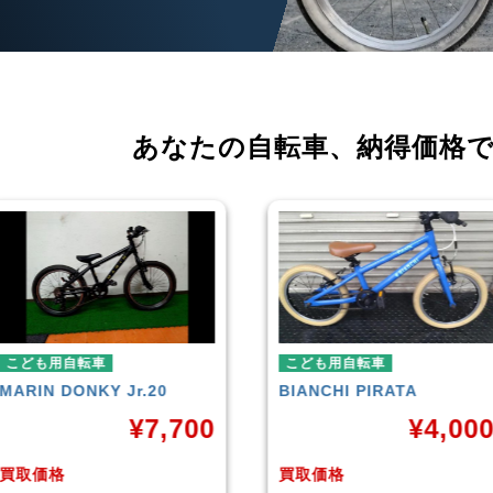
あなたの自転車、
納得価格
こども用自転車
こども用自転車
BIANCHI
PIRATA
玉越工業
MAHALO JUNIOR
5th
¥
4,000
¥
3,87
買取価格
買取価格