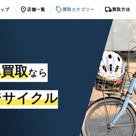
location_on
sell
local_shipping
トップ
店舗一覧
買取カテゴリー
買取方法
車買取
なら
ジサイクル