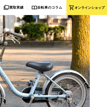
folder_copy
import_contacts
shopping_cart
買取実績
自転車のコラム
オンライン
ショップ