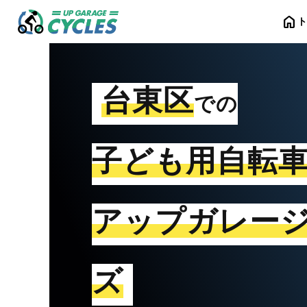
home
台東区
での
子ども用自転
アップガレー
ズ