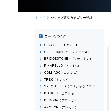
トップ
ショップ買取カテゴリー詳細
ロードバイク
GIANT (ジャイアント)
Cannondale (キャノンデール)
BRIDGESTONE (ブリヂストン)
PINARELLO（ピナレロ）
COLNAGO（コルナゴ）
TREK（トレック）
自転車
こども用自転車
SPECIALIZED（スペシャライズド）
MAHALO
MARIN
DONKY Jr.20
 5th
BIANCHI（ビアンキ）
¥
7,700
¥
3,874
DEROSA（デローザ）
買取価格
ANCHOR（アンカー）