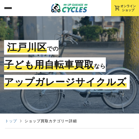
shopping_cart
オンライン
ショップ
江戸川区
での
子ども用自転車買取
なら
アップガレージサイクルズ
トップ
ショップ買取カテゴリー詳細