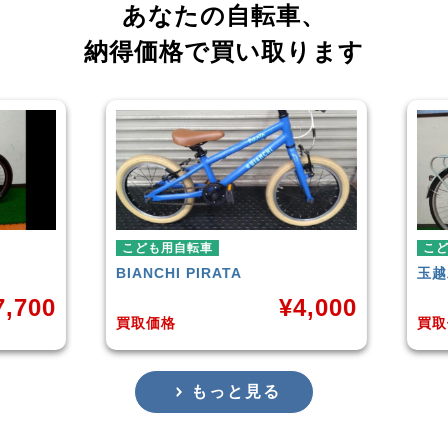
あなたの自転車、
納得価格で買い取ります
自転車
こども用自転車
HI
PIRATA
玉越工業
MAHALO JUNIOR 5
¥
4,000
¥
3,
格
買取価格
もっと見る