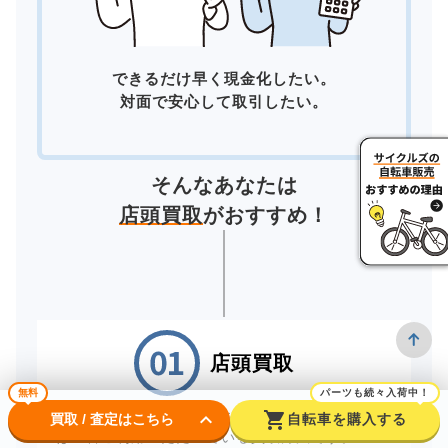
できるだけ早く現金化したい。
対面で安心して取引したい。
そんなあなたは
店頭買取
がおすすめ！
店頭買取
無料
パーツも続々入荷中！
keyboard_arrow_down
shopping_cart
お近くの店舗へ直接お持ちいただく「店頭買取」
買取 / 査定はこちら
自転車を購入する
は一番ご利用いただいている買取方法です。