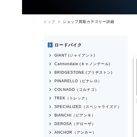
トップ
ショップ買取カテゴリー詳細
ロードバイク
GIANT (ジャイアント)
Cannondale (キャノンデール)
BRIDGESTONE (ブリヂストン)
PINARELLO（ピナレロ）
COLNAGO（コルナゴ）
TREK（トレック）
自転車
こども用自転車
SPECIALIZED（スペシャライズド）
MAHALO
MARIN
DONKY Jr.20
 5th
BIANCHI（ビアンキ）
¥
7,700
¥
3,874
DEROSA（デローザ）
買取価格
ANCHOR（アンカー）