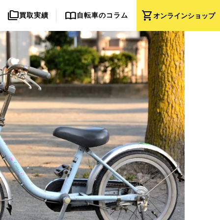
folder_copy
import_contacts
shopping_cart
買取実績
自転車のコラム
オンライン
ショップ