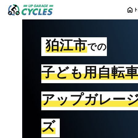
home
狛江市
での
子ども用自転
アップガレー
ズ