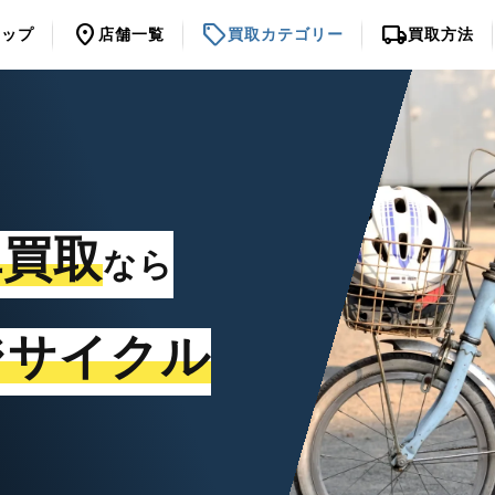
location_on
sell
local_shipping
トップ
店舗一覧
買取カテゴリー
買取方法
車買取
なら
ジサイクル