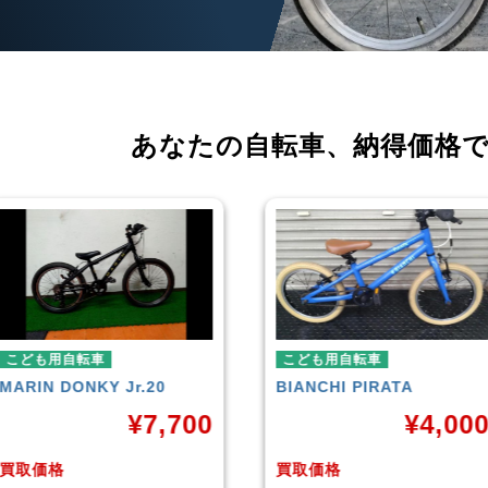
あなたの自転車、
納得価格
こども用自転車
こども用自転車
BIANCHI
PIRATA
玉越工業
MAHALO JUNIOR
5th
¥
4,000
¥
3,87
買取価格
買取価格