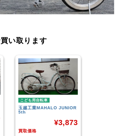
で買い取ります
こども用自転車
こども用自転車
GIANT
ESCAPE JR
玉越工業
メレ・ク
¥
9,961
¥
3
買取価格
買取価格