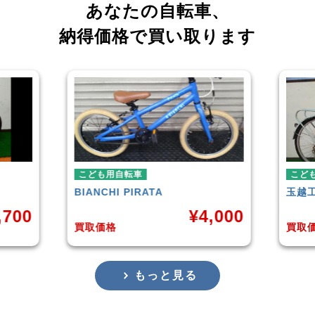
あなたの自転車、
納得価格で買い取ります
こども用自転車
こど
玉越工業
MAHALO JUNIOR 5th
GIA
,000
¥
3,873
買取価格
買取
もっと見る