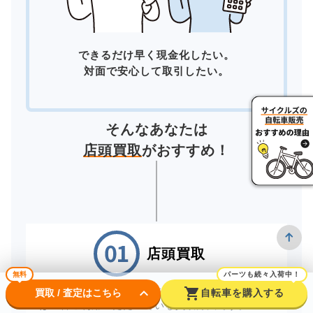
できるだけ早く現金化したい。
対面で安心して取引したい。
そんなあなたは
店頭買取
がおすすめ！
店頭買取
無料
パーツも続々入荷中！
keyboard_arrow_down
shopping_cart
お近くの店舗へ直接お持ちいただく「店頭買取」
買取 / 査定はこちら
自転車を購入する
は一番ご利用いただいている買取方法です。