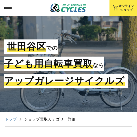
shopping_cart
オンライン
ショップ
世田谷区
での
子ども用自転車買取
なら
アップガレージサイクルズ
トップ
ショップ買取カテゴリー詳細