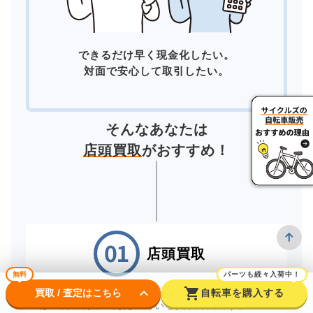
できるだけ早く現金化したい。
対面で安心して取引したい。
そんなあなたは
店頭買取
がおすすめ！
店頭買取
無料
パーツも続々入荷中！
keyboard_arrow_down
shopping_cart
お近くの店舗へ直接お持ちいただく「店頭買取」
買取 / 査定はこちら
自転車を購入する
は一番ご利用いただいている買取方法です。