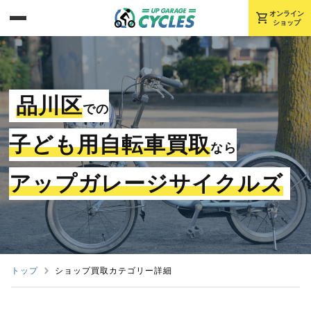
shopping_cart
オンライン
ショップ
品川区
での
子ども用自転車買取
なら
アップガレージサイクルズ
トップ
ショップ買取カテゴリー詳細