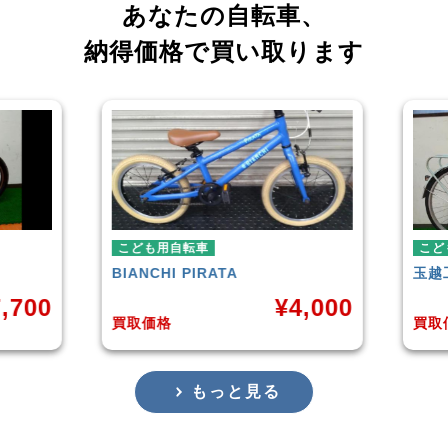
あなたの自転車、
納得価格で買い取ります
転車
こども用自転車
PIRATA
玉越工業
MAHALO JUNIOR 5th
¥
4,000
¥
3,8
買取価格
もっと見る