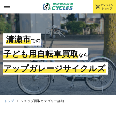
shopping_cart
オンライン
ショップ
清瀬市
での
子ども用自転車買取
なら
アップガレージサイクルズ
トップ
ショップ買取カテゴリー詳細