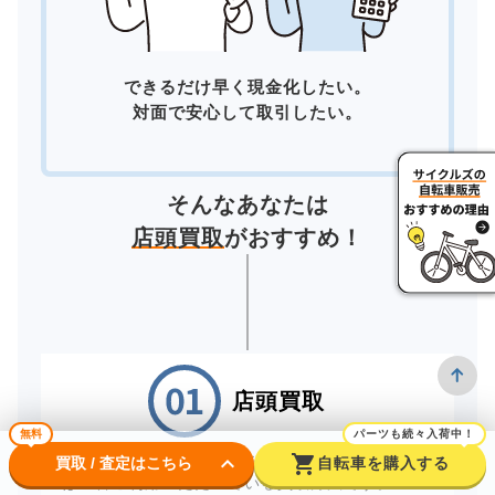
できるだけ早く現金化したい。
対面で安心して取引したい。
そんなあなたは
店頭買取
がおすすめ！
店頭買取
無料
パーツも続々入荷中！
keyboard_arrow_down
shopping_cart
お近くの店舗へ直接お持ちいただく「店頭買取」
買取 / 査定はこちら
自転車を購入する
は一番ご利用いただいている買取方法です。