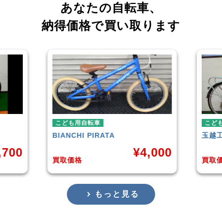
あなたの自転車、
納得価格で買い取ります
自転車
こども用自転車
HI
PIRATA
玉越工業
MAHALO JUNIOR 5
¥
4,000
¥
3,
格
買取価格
もっと見る