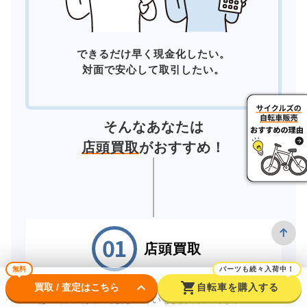
できるだけ早く現金化したい。
対面で安心して取引したい。
そんなあなたは
店頭買取
がおすすめ！
店頭買取
無料
パーツも続々入荷中！
keyboard_arrow_down
shopping_cart
お近くの店舗へ直接お持ちいただく「店頭買取」
買取 / 査定はこちら
自転車を購入する
は一番ご利用いただいている買取方法です。