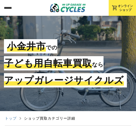
shopping_cart
オンライン
ショップ
小金井市
での
子ども用自転車買取
なら
アップガレージサイクルズ
トップ
ショップ買取カテゴリー詳細