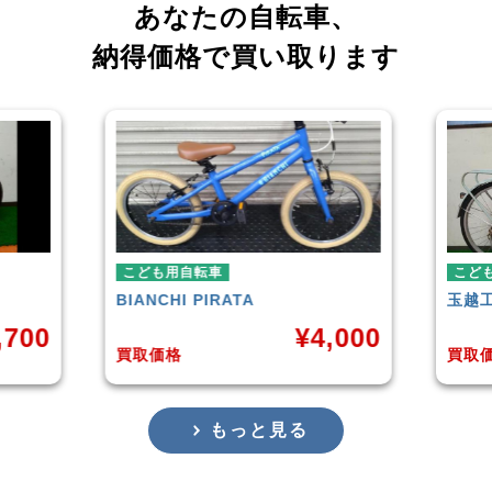
あなたの自転車、
納得価格で買い取ります
こども用自転車
こども用自
BIANCHI
PIRATA
玉越工業
M
0
¥
4,000
買取価格
買取価格
もっと見る