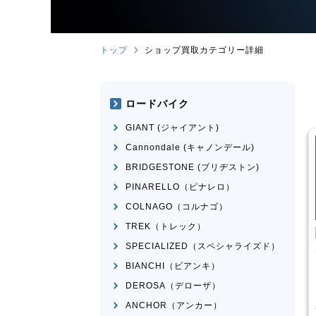
トップ
ショップ買取カテゴリー詳細
ロードバイク
GIANT (ジャイアント)
Cannondale (キャノンデール)
BRIDGESTONE (ブリヂストン)
PINARELLO（ピナレロ）
COLNAGO（コルナゴ）
TREK（トレック）
こども用自転車
こども用自転車
SPECIALIZED（スペシャライズド）
玉越工業
MAHALO
MARIN
DONKY Jr.20
JUNIOR 5th
BIANCHI（ビアンキ）
¥
7,70
¥
3,874
DEROSA（デローザ）
買取価格
買取価格
ANCHOR（アンカー）