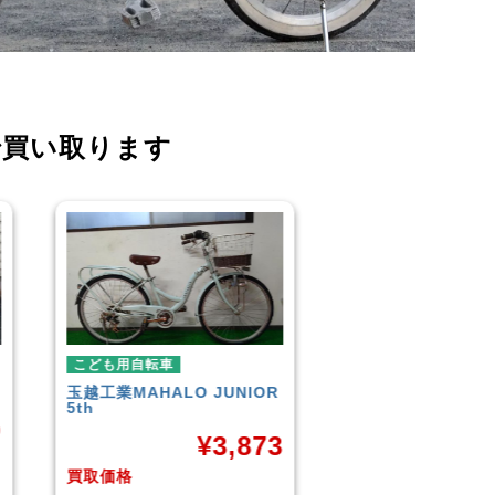
で買い取ります
こども用自転車
こども用自
JUNIOR
GIANT
ESCAPE JR
玉越工業
¥
9,961
3,873
買取価格
買取価格