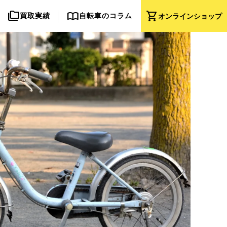
folder_copy
import_contacts
shopping_cart
買取実績
自転車のコラム
オンライン
ショップ