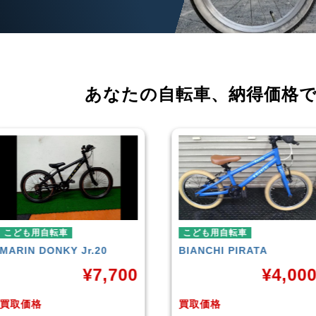
あなたの自転車、
納得価格
こども用自転車
こども用自転車
BIANCHI
PIRATA
玉越工業
MAHALO 
5th
0
¥
4,000
¥
買取価格
買取価格