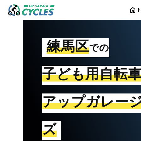
home
練馬区
での
子ども用自転
アップガレー
ズ