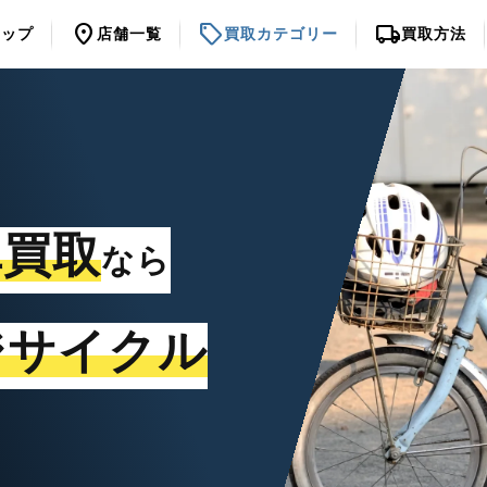
location_on
sell
local_shipping
トップ
店舗一覧
買取カテゴリー
買取方法
車買取
なら
ジサイクル