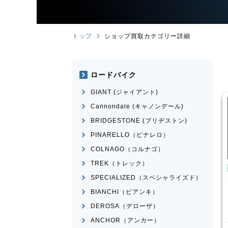
トップ
ショップ買取カテゴリー詳細
ロードバイク
GIANT (ジャイアント)
Cannondale (キャノンデール)
BRIDGESTONE (ブリヂストン)
PINARELLO（ピナレロ）
COLNAGO（コルナゴ）
TREK（トレック）
自転車
こども用自転車
SPECIALIZED（スペシャライズド）
株式会社
FLEEKS
玉越工業
MAHALO
JUNIOR 5th
BIANCHI（ビアンキ）
¥
3,000
¥
3,874
DEROSA（デローザ）
買取価格
ANCHOR（アンカー）