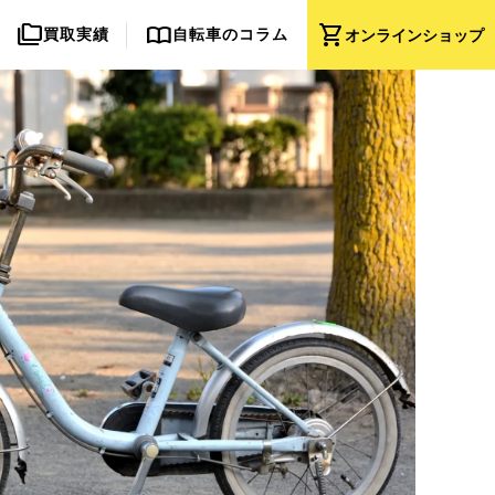
folder_copy
import_contacts
shopping_cart
買取実績
自転車のコラム
オンライン
ショップ