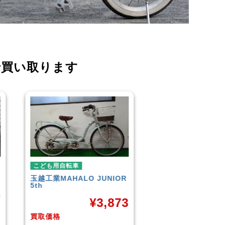
で買い取ります
こども用自転車
こども用自転車
玉越工業
MAHALO JUNIOR
GIANT
ESCAPE J
5th
0
¥
¥
3,873
買取価格
買取価格