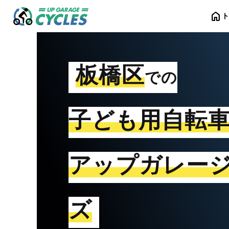
home
板橋区
での
子ども用自転
アップガレー
ズ