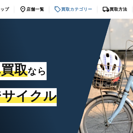
location_on
sell
local_shipping
トップ
店舗一覧
買取カテゴリー
買取方法
車買取
なら
ジサイクル