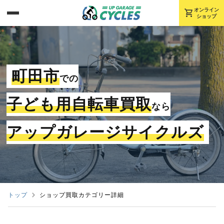
shopping_cart
オンライン
ショップ
町田市
での
子ども用自転車買取
なら
アップガレージサイクルズ
トップ
ショップ買取カテゴリー詳細