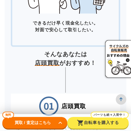
できるだけ早く現金化したい。
対面で安心して取引したい。
そんなあなたは
店頭買取
がおすすめ！
店頭買取
無料
パーツも続々入荷中！
keyboard_arrow_down
shopping_cart
お近くの店舗へ直接お持ちいただく「店頭買取」
買取 / 査定はこちら
自転車を購入する
は一番ご利用いただいている買取方法です。