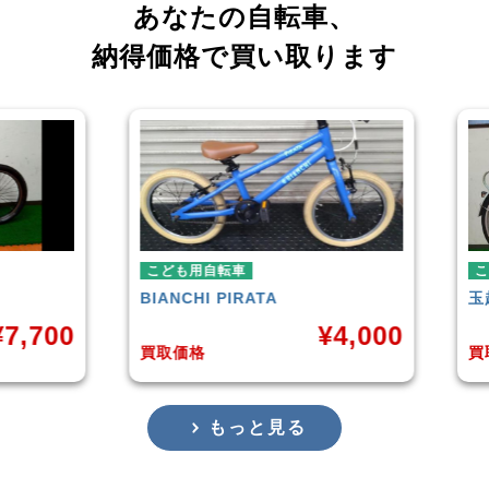
あなたの自転車、
納得価格で買い取ります
こども用自転車
こども用自転車
IANCHI
PIRATA
玉越工業
MAHALO JUN
¥
4,000
取価格
買取価格
もっと見る