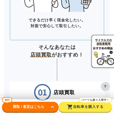
できるだけ早く現金化したい。
対面で安心して取引したい。
そんなあなたは
店頭買取
がおすすめ！
店頭買取
無料
パーツも続々入荷中！
keyboard_arrow_down
shopping_cart
お近くの店舗へ直接お持ちいただく「店頭買取」
買取 / 査定はこちら
自転車を購入する
は一番ご利用いただいている買取方法です。