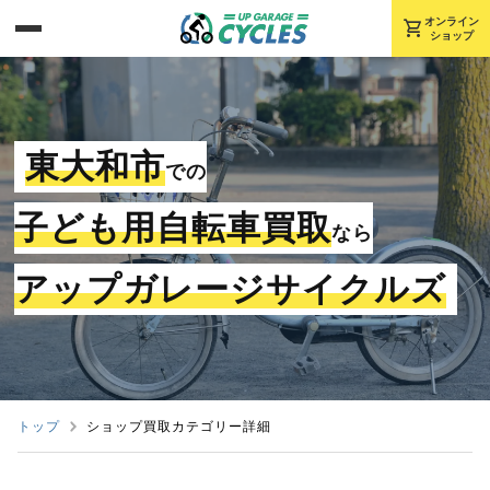
shopping_cart
オンライン
ショップ
東大和市
での
子ども用自転車買取
なら
アップガレージサイクルズ
トップ
ショップ買取カテゴリー詳細