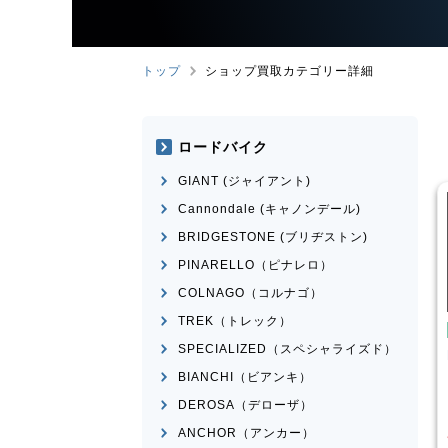
トップ
ショップ買取カテゴリー詳細
ロードバイク
GIANT (ジャイアント)
Cannondale (キャノンデール)
BRIDGESTONE (ブリヂストン)
PINARELLO（ピナレロ）
COLNAGO（コルナゴ）
TREK（トレック）
用自転車
こども用自転車
SPECIALIZED（スペシャライズド）
業
MAHALO
MARIN
DONKY Jr.20
R 5th
BIANCHI（ビアンキ）
¥
7,700
¥
3,874
DEROSA（デローザ）
格
買取価格
ANCHOR（アンカー）