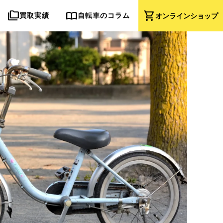
folder_copy
import_contacts
shopping_cart
買取実績
自転車のコラム
オンライン
ショップ