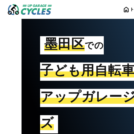
home
墨田区
での
子ども用自転
アップガレー
ズ