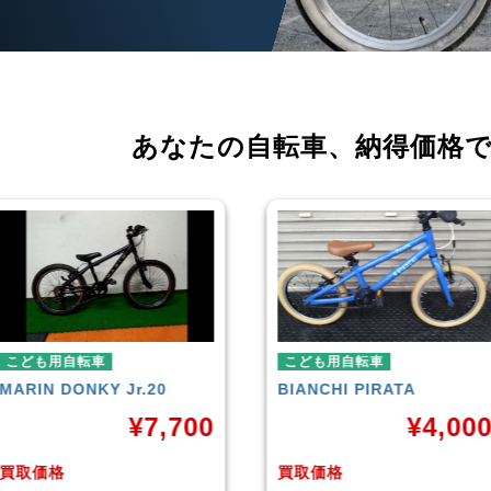
あなたの自転車、
納得価格
こども用自転車
こども用自転車
BIANCHI
PIRATA
玉越工業
MAHALO JUNIO
5th
¥
4,000
¥
3,8
買取価格
買取価格