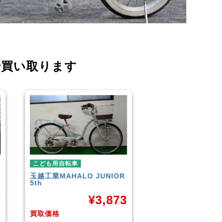
で買い取ります
こども用自転車
こども用自転車
R
GIANT
ESCAPE JR
玉越工業
メレ・ク
¥
9,961
73
買取価格
買取価格