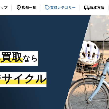
location_on
sell
local_shipping
トップ
店舗一覧
買取カテゴリー
買取方法
車買取
なら
ジサイクル