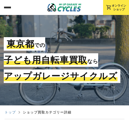
shopping_cart
オンライン
ショップ
東京都
での
子ども用自転車買取
なら
アップガレージサイクルズ
トップ
ショップ買取カテゴリー詳細