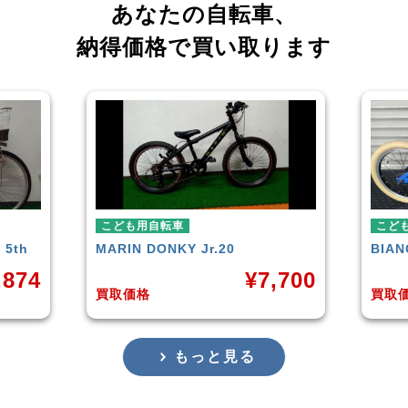
あなたの自転車、
納得価格で買い取ります
こども用自転車
こど
BIANCHI
PIRATA
玉越
,700
¥
4,000
買取価格
買取
もっと見る