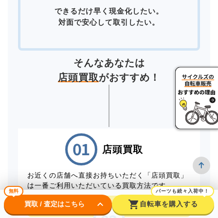
できるだけ早く現金化したい。
対面で安心して取引したい。
そんなあなたは
店頭買取
がおすすめ！
店頭買取
お近くの店舗へ直接お持ちいただく「店頭買取」
は一番ご利用いただいている買取方法です。
無料
パーツも続々入荷中！
keyboard_arrow_down
shopping_cart
買取 / 査定はこちら
自転車を購入する
店頭買取予約はこちら