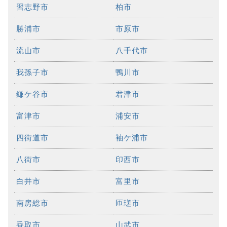
習志野市
柏市
勝浦市
市原市
流山市
八千代市
我孫子市
鴨川市
鎌ケ谷市
君津市
富津市
浦安市
四街道市
袖ケ浦市
八街市
印西市
白井市
富里市
南房総市
匝瑳市
香取市
山武市