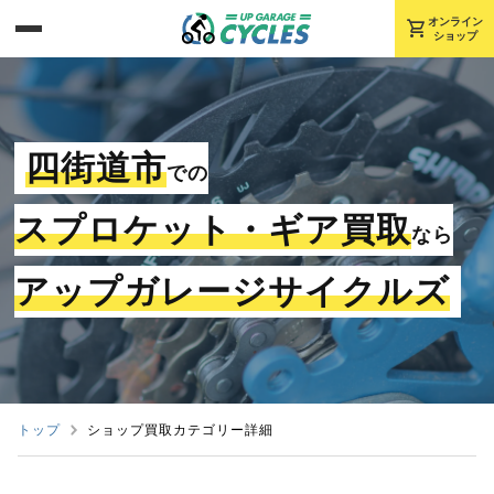
shopping_cart
オンライン
ショップ
四街道市
での
スプロケット・ギア買取
なら
アップガレージサイクルズ
トップ
ショップ買取カテゴリー詳細