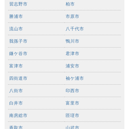
習志野市
柏市
勝浦市
市原市
流山市
八千代市
我孫子市
鴨川市
鎌ケ谷市
君津市
富津市
浦安市
四街道市
袖ケ浦市
八街市
印西市
白井市
富里市
南房総市
匝瑳市
香取市
山武市