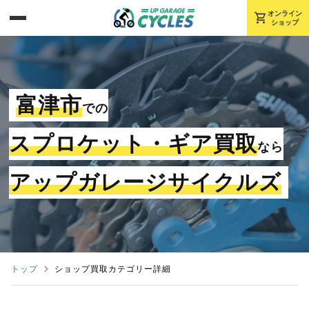
shopping_cart
オンライン
ショップ
富津市
での
スプロケット・ギア買取
なら
アップガレージサイクルズ
トップ
ショップ買取カテゴリー詳細