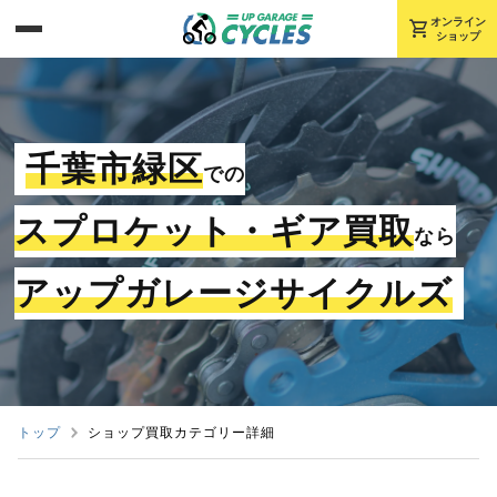
shopping_cart
オンライン
ショップ
千葉市緑区
での
スプロケット・ギア買取
なら
アップガレージサイクルズ
トップ
ショップ買取カテゴリー詳細