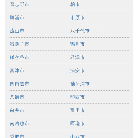
習志野市
柏市
勝浦市
市原市
流山市
八千代市
我孫子市
鴨川市
鎌ケ谷市
君津市
富津市
浦安市
四街道市
袖ケ浦市
八街市
印西市
白井市
富里市
南房総市
匝瑳市
香取市
山武市