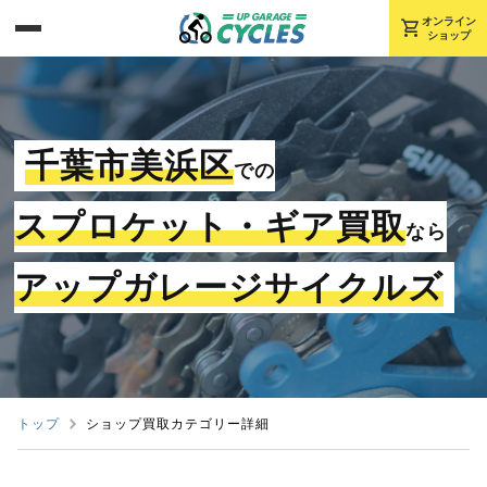
shopping_cart
オンライン
ショップ
千葉市美浜区
での
スプロケット・ギア買取
なら
アップガレージサイクルズ
トップ
ショップ買取カテゴリー詳細