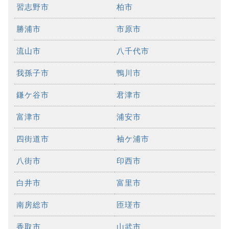
習志野市
柏市
勝浦市
市原市
流山市
八千代市
我孫子市
鴨川市
鎌ケ谷市
君津市
富津市
浦安市
四街道市
袖ケ浦市
八街市
印西市
白井市
富里市
南房総市
匝瑳市
香取市
山武市