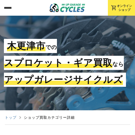
shopping_cart
オンライン
ショップ
木更津市
での
スプロケット・ギア買取
なら
アップガレージサイクルズ
トップ
ショップ買取カテゴリー詳細