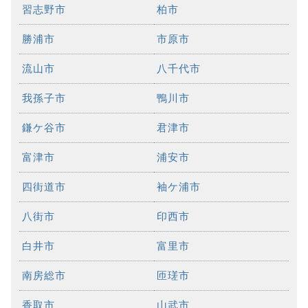
習志野市
柏市
勝浦市
市原市
流山市
八千代市
我孫子市
鴨川市
鎌ケ谷市
君津市
富津市
浦安市
四街道市
袖ケ浦市
八街市
印西市
白井市
富里市
南房総市
匝瑳市
香取市
山武市