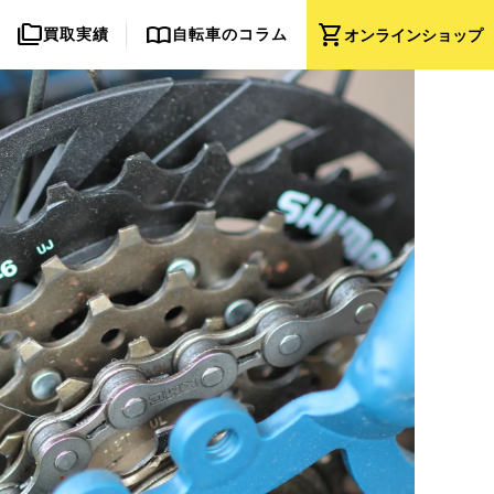
folder_copy
import_contacts
shopping_cart
買取実績
自転車のコラム
オンライン
ショップ