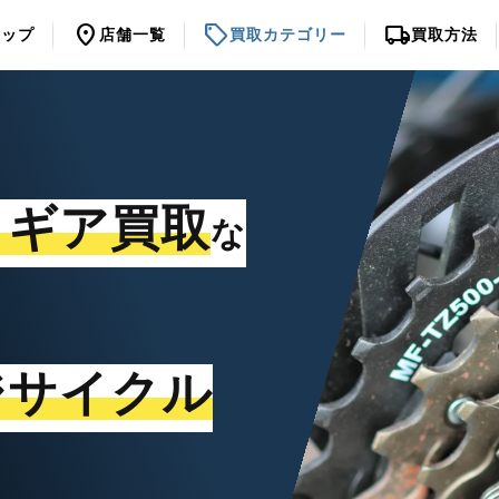
location_on
sell
local_shipping
トップ
店舗一覧
買取カテゴリー
買取方法
・ギア買取
な
ジサイクル