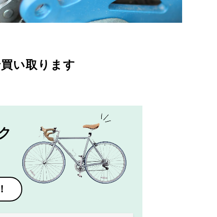
で買い取ります
ク
！