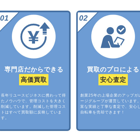
専門店だからできる
買取のプロによる
高価買取
安心査定
長年リユースビジネスに携わって得
創業25年の上場企業のアップガ
たノウハウで、管理コストを大きく
ージグループが運営しています
削減しています。削減した管理コス
富な実績と丁寧な査定で、安心
トはすべて買取額に反映していま
自転車を売却できます！
す。