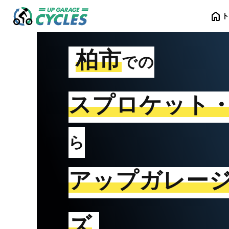
home
柏市
での
スプロケット
ら
アップガレー
ズ