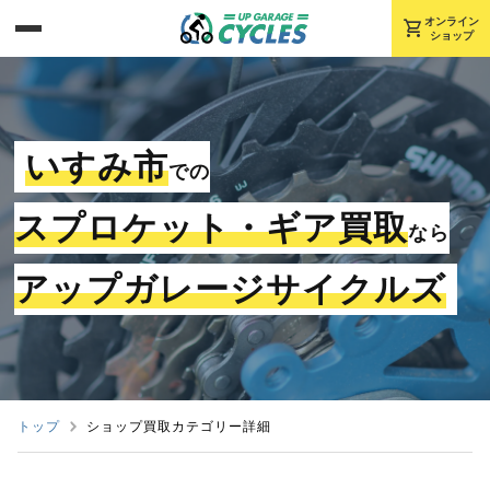
shopping_cart
オンライン
ショップ
いすみ市
での
スプロケット・ギア買取
なら
アップガレージサイクルズ
トップ
ショップ買取カテゴリー詳細