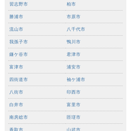
習志野市
柏市
勝浦市
市原市
流山市
八千代市
我孫子市
鴨川市
鎌ケ谷市
君津市
富津市
浦安市
四街道市
袖ケ浦市
八街市
印西市
白井市
富里市
南房総市
匝瑳市
香取市
山武市