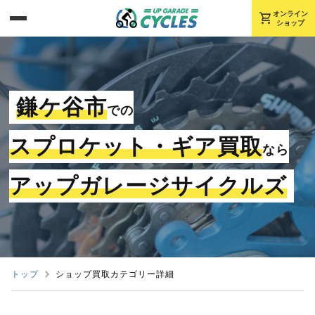
shopping_cart
オンライン
ショップ
鎌ケ谷市
での
スプロケット・ギア買取
なら
アップガレージサイクルズ
トップ
ショップ買取カテゴリー詳細