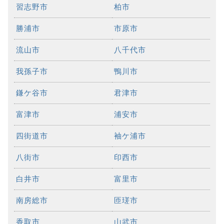
習志野市
柏市
勝浦市
市原市
流山市
八千代市
我孫子市
鴨川市
鎌ケ谷市
君津市
富津市
浦安市
四街道市
袖ケ浦市
八街市
印西市
白井市
富里市
南房総市
匝瑳市
香取市
山武市