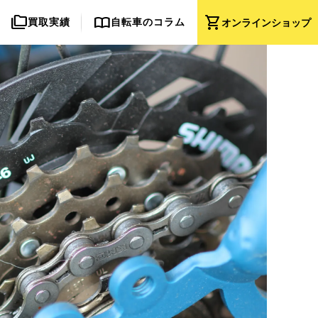
folder_copy
import_contacts
shopping_cart
買取実績
自転車のコラム
オンライン
ショップ