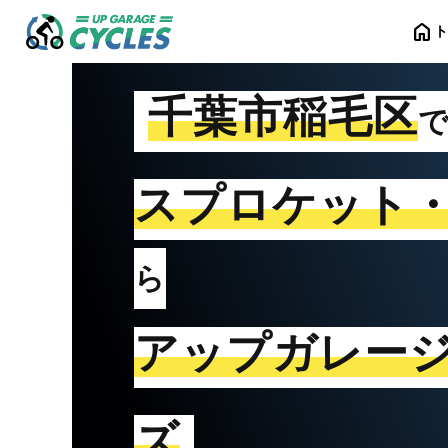
home
千葉市稲毛区
スプロケット
ら
アップガレー
ズ