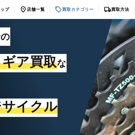
location_on
sell
local_shipping
トップ
店舗一覧
買取カテゴリー
買取方法
での
・ギア買取
な
ジサイクル