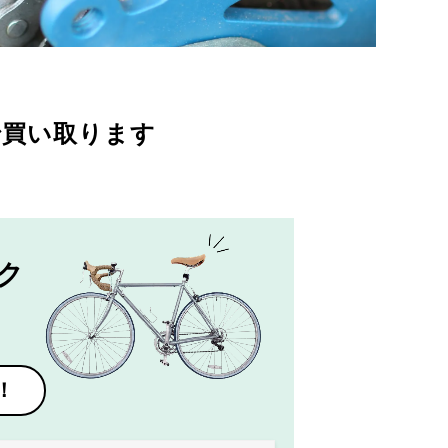
で買い取ります
ク
！