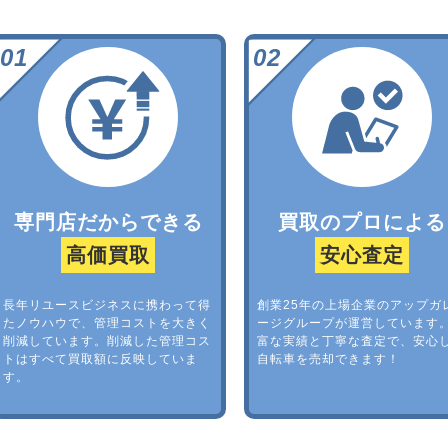
専門店だからできる
買取のプロによる
高価買取
安心査定
長年リユースビジネスに携わって得
創業25年の上場企業のアップガ
たノウハウで、管理コストを大きく
ージグループが運営しています
削減しています。削減した管理コス
富な実績と丁寧な査定で、安心
トはすべて買取額に反映していま
自転車を売却できます！
す。