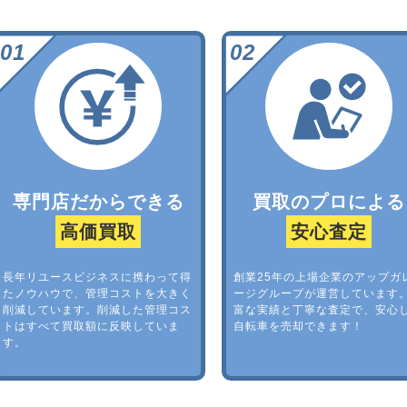
専門店だからできる
買取のプロによる
高価買取
安心査定
長年リユースビジネスに携わって得
創業25年の上場企業のアップガ
たノウハウで、管理コストを大きく
ージグループが運営しています
削減しています。削減した管理コス
富な実績と丁寧な査定で、安心
トはすべて買取額に反映していま
自転車を売却できます！
す。