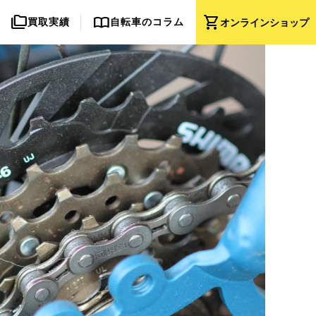
folder_copy
import_contacts
shopping_cart
買取実績
自転車のコラム
オンライン
ショップ