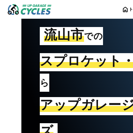
home
流山市
での
スプロケット
ら
アップガレー
ズ