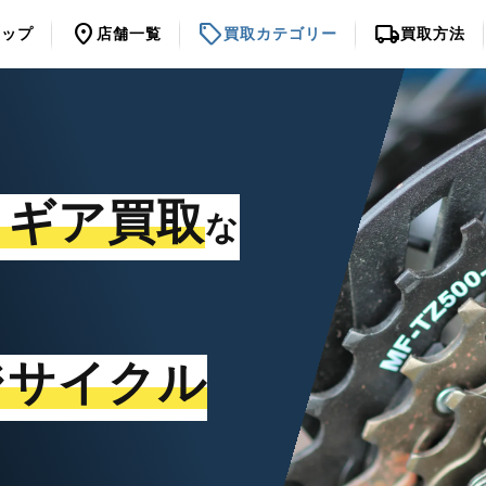
location_on
sell
local_shipping
トップ
店舗一覧
買取カテゴリー
買取方法
・ギア買取
な
ジサイクル