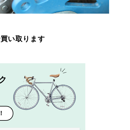
で買い取ります
ク
！