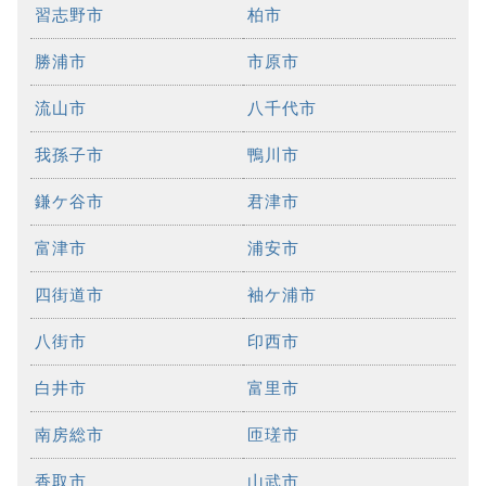
習志野市
柏市
勝浦市
市原市
流山市
八千代市
我孫子市
鴨川市
鎌ケ谷市
君津市
富津市
浦安市
四街道市
袖ケ浦市
八街市
印西市
白井市
富里市
南房総市
匝瑳市
香取市
山武市