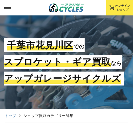
shopping_cart
オンライン
ショップ
千葉市花見川区
での
スプロケット・ギア買取
なら
アップガレージサイクルズ
トップ
ショップ買取カテゴリー詳細