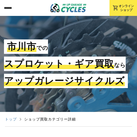
shopping_cart
オンライン
ショップ
市川市
での
スプロケット・ギア買取
なら
アップガレージサイクルズ
トップ
ショップ買取カテゴリー詳細