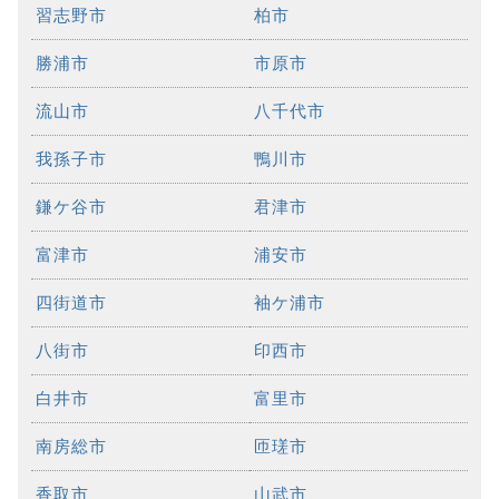
習志野市
柏市
勝浦市
市原市
流山市
八千代市
我孫子市
鴨川市
鎌ケ谷市
君津市
富津市
浦安市
四街道市
袖ケ浦市
八街市
印西市
白井市
富里市
南房総市
匝瑳市
香取市
山武市