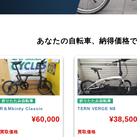
あなたの自転車、
納得価格
折りたたみ自転車
折りたたみ自転車
TERN
VERGE N8
RENAULT
LIGHT-8 AL-
FDB140
¥
38,500
¥
16,79
買取価格
買取価格