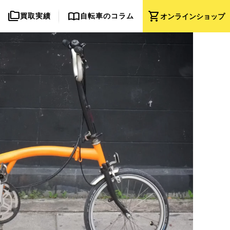
folder_copy
import_contacts
shopping_cart
買取実績
自転車のコラム
オンライン
ショップ