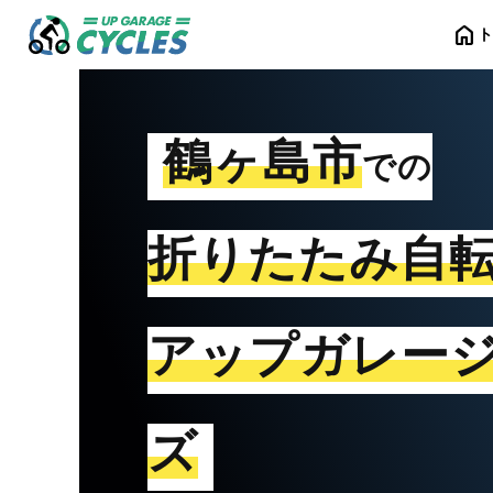
home
鶴ヶ島市
での
折りたたみ自
アップガレー
ズ