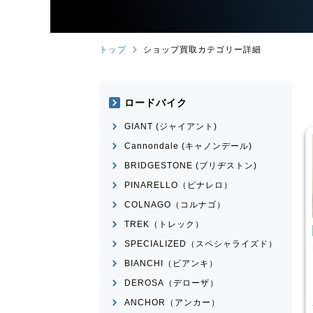
トップ
ショップ買取カテゴリー詳細
ロードバイク
GIANT (ジャイアント)
Cannondale (キャノンデール)
BRIDGESTONE (ブリヂストン)
PINARELLO（ピナレロ）
COLNAGO（コルナゴ）
TREK（トレック）
み自転車
折りたたみ自転車
SPECIALIZED（スペシャライズド）
rge N8
R＆M
birdy Classic
BIANCHI（ビアンキ）
¥
50,001
¥
60,000
DEROSA（デローザ）
買取価格
ANCHOR（アンカー）