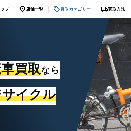
location_on
sell
local_shipping
トップ
店舗一覧
買取カテゴリー
買取方法
転車買取
なら
ジサイクル