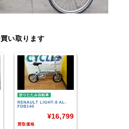
で買い取ります
折りたたみ自転車
折りたたみ自転車
R＆M
BD-1 2010年頃モデル
BROMPTON
NEO
¥
40,000
¥
3
9
買取価格
買取価格