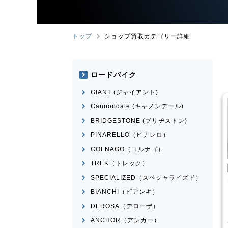
トップ
ショップ買取カテゴリー詳細
ロードバイク
GIANT (ジャイアント)
Cannondale (キャノンデール)
BRIDGESTONE (ブリヂストン)
PINARELLO（ピナレロ）
COLNAGO（コルナゴ）
TREK（トレック）
たみ自転車
折りたたみ自転車
SPECIALIZED（スペシャライズド）
rge N8
R＆M
birdy Classic
BIANCHI（ビアンキ）
¥
50,001
¥
60,000
DEROSA（デローザ）
格
買取価格
ANCHOR（アンカー）