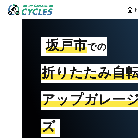
home
坂戸市
での
折りたたみ自
アップガレー
ズ