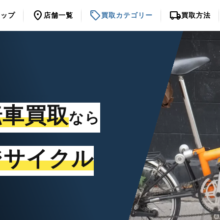
location_on
sell
local_shipping
トップ
店舗一覧
買取カテゴリー
買取方法
転車買取
なら
ジサイクル