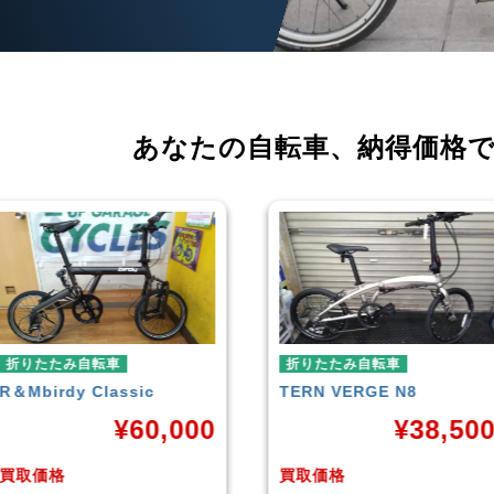
あなたの自転車、
納得価格
折りたたみ自転車
折りたたみ自転車
TERN
VERGE N8
RENAULT
LIGHT-8 AL-
FDB140
¥
38,500
¥
16,79
買取価格
買取価格