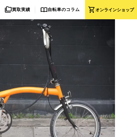
folder_copy
import_contacts
shopping_cart
買取実績
自転車のコラム
オンライン
ショップ