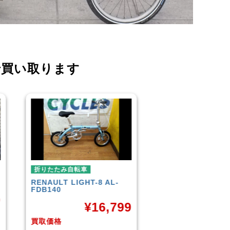
で買い取ります
折りたたみ自転車
折りたたみ自転車
R＆M
BD-1 2010年頃モデル
BROMPTON
NEO
¥
40,000
¥
9
買取価格
買取価格