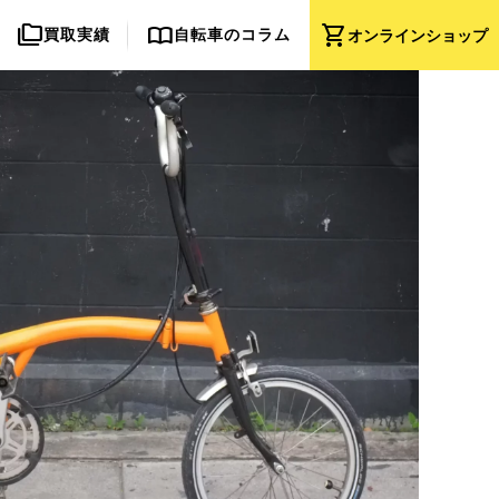
folder_copy
import_contacts
shopping_cart
買取実績
自転車のコラム
オンライン
ショップ