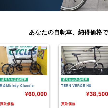
あなたの自転車、
納得価格
折りたたみ自転車
折りたたみ自転車
TERN
VERGE N8
RENAULT
LIGHT-8 AL-
FDB140
¥
38,500
¥
16,79
買取価格
買取価格