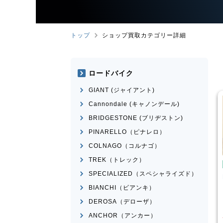
トップ
ショップ買取カテゴリー詳細
ロードバイク
GIANT (ジャイアント)
Cannondale (キャノンデール)
BRIDGESTONE (ブリヂストン)
PINARELLO（ピナレロ）
COLNAGO（コルナゴ）
TREK（トレック）
み自転車
折りたたみ自転車
SPECIALIZED（スペシャライズド）
rge N8
R＆M
birdy Classic
BIANCHI（ビアンキ）
¥
50,001
¥
60,000
DEROSA（デローザ）
買取価格
ANCHOR（アンカー）