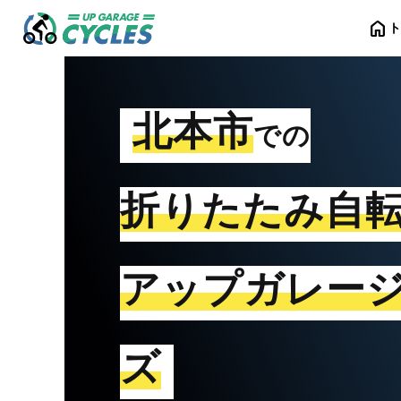
home
北本市
での
折りたたみ自
アップガレー
ズ