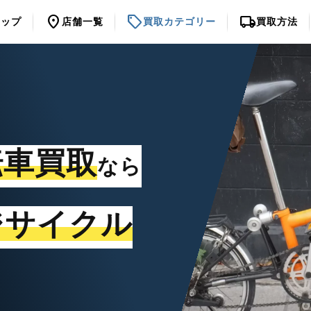
location_on
sell
local_shipping
トップ
店舗一覧
買取カテゴリー
買取方法
転車買取
なら
ジサイクル