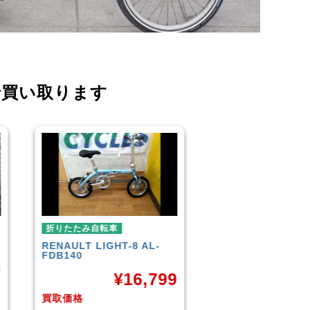
で買い取ります
折りたたみ自転車
折りたたみ自転車
R＆M
BD-1 2010年頃モデル
BROMPTON
NEO
¥
40,000
¥
3
9
買取価格
買取価格