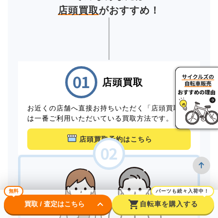
店頭買取
がおすすめ！
店頭買取
お近くの店舗へ直接お持ちいただく「店頭買取」
は一番ご利用いただいている買取方法です。
店頭買取予約はこちら
無料
パーツも続々入荷中！
keyboard_arrow_down
shopping_cart
買取 / 査定はこちら
自転車を購入する