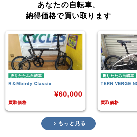
あなたの自転車、
納得価格で買い取ります
折りたたみ自転車
折り
TERN
VERGE N8
REN
,000
¥
38,500
買取価格
買取
もっと見る