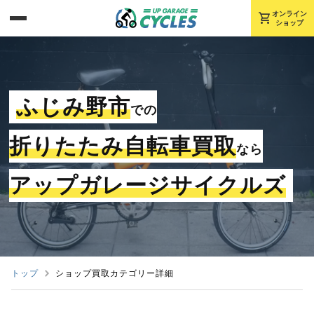
shopping_cart
オンライン
ショップ
ふじみ野市
での
折りたたみ自転車買取
なら
アップガレージサイクルズ
トップ
ショップ買取カテゴリー詳細